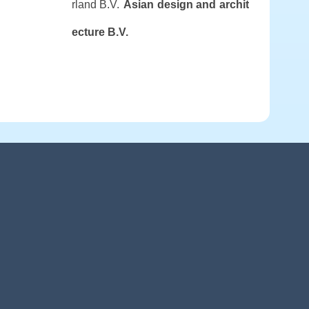
rland B.V.
Asian design and archit
ecture B.V.