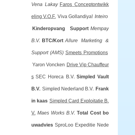
Vena Lakay
Faros Conceptontwikk
eling V.O.F.
Viva Gollandiya!
Inteiro
Kinderopvang Support
Mempay
B.V.
BTC/Kort
Allure Marketing &
Support (AMS)
Smeets Promotions
Yaron Voncken
Drive Vip Chauffeur
s
SEC Horeca B.V.
Simpled Vault
B.V.
Simpled Nederland B.V.
Frank
in kaas
Simpled Card Exploitatie B.
V.
Maes Works B.V.
Total Cost bo
uwadvies
SproLoo Expeditie Nede