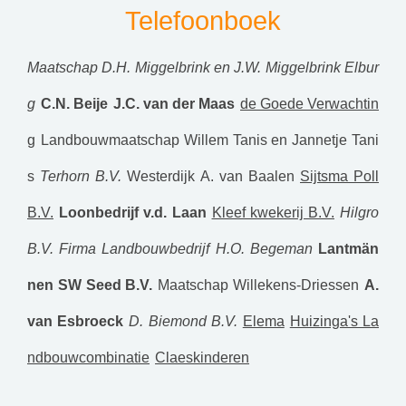
Telefoonboek
Maatschap D.H. Miggelbrink en J.W. Miggelbrink Elbur
g
C.N. Beije
J.C. van der Maas
de Goede Verwachtin
g
Landbouwmaatschap Willem Tanis en Jannetje Tani
s
Terhorn B.V.
Westerdijk
A. van Baalen
Sijtsma Poll
B.V.
Loonbedrijf v.d. Laan
Kleef kwekerij B.V.
Hilgro
B.V.
Firma Landbouwbedrijf H.O. Begeman
Lantmän
nen SW Seed B.V.
Maatschap Willekens-Driessen
A.
van Esbroeck
D. Biemond B.V.
Elema
Huizinga's La
ndbouwcombinatie
Claeskinderen