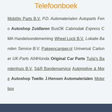
Telefoonboek
Mobility Parts B.V.
P.D. Automaterialen
Autoparts Fen
o
Autoshop Zuidlaren
BusOK
Cabriodak Express
C
MA Handelsonderneming
Wheel Lock B.V.
Lokatie Ba
nden Service B.V.
Pakeencamper.nl
Universal Cartun
er
UK-Parts
All4Honda
Original Car Parts
Tuijp's Ba
ndenhuis B.V.
S&R Bandenservice
Automotive & Mor
e
Autoshop Twello
J.Hensen Automaterialen
Motor
box