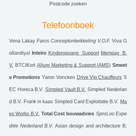
postcode zoeken
Telefoonboek
Vena Lakay
Faros Conceptontwikkeling V.O.F.
Viva G
ollandiya!
Inteiro
Kinderopvang Support
Mempay B.
V.
BTC/Kort
Allure Marketing & Support (AMS)
Smeet
s Promotions
Yaron Voncken
Drive Vip Chauffeurs
S
EC Horeca B.V.
Simpled Vault B.V.
Simpled Nederlan
d B.V.
Frank in kaas
Simpled Card Exploitatie B.V.
Ma
es Works B.V.
Total Cost bouwadvies
SproLoo Expe
ditie Nederland B.V.
Asian design and architecture B.