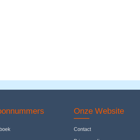
foonnummers
Onze Website
nboek
Contact