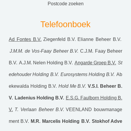
postcode zoeken
Telefoonboek
Ad Fontes B.V.
Ziegenfeld B.V.
Elianne Beheer B.V.
J.M.M. de Vos-Faay Beheer B.V.
C.J.M. Faay Beheer
B.V.
A.J.M. Nelen Holding B.V.
Angarde Groep B.V.
St
edehouder Holding B.V.
Eurosystems Holding B.V.
Ab
ekewalda Holding B.V.
Hold Me B.V.
V.S.I. Beheer B.
V.
Ladenius Holding B.V.
E.S.G. Faulborn Holding B.
V.
T. Verlaan Beheer B.V.
VEENLAND bouwmanage
ment B.V.
M.R. Marcelis Holding B.V.
Stokhof Adve