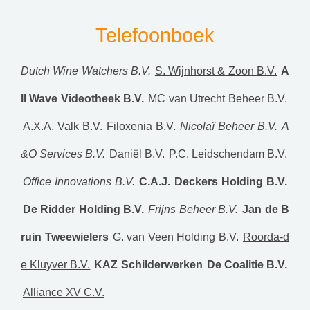
Telefoonboek
Dutch Wine Watchers B.V.
S. Wijnhorst & Zoon B.V.
A
ll Wave Videotheek B.V.
MC van Utrecht Beheer B.V.
A.X.A. Valk B.V.
Filoxenia B.V.
Nicolaï Beheer B.V.
A
&O Services B.V.
Daniël B.V.
P.C. Leidschendam B.V.
Office Innovations B.V.
C.A.J. Deckers Holding B.V.
De Ridder Holding B.V.
Frijns Beheer B.V.
Jan de B
ruin Tweewielers
G. van Veen Holding B.V.
Roorda-d
e Kluyver B.V.
KAZ Schilderwerken
De Coalitie B.V.
Alliance XV C.V.