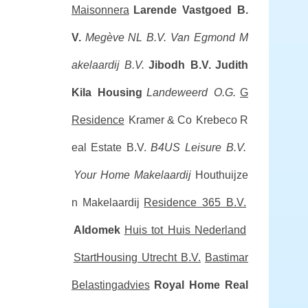
Maisonnera
Larende Vastgoed B.
V.
Megève NL B.V.
Van Egmond M
akelaardij B.V.
Jibodh B.V.
Judith
Kila Housing
Landeweerd O.G.
G
Residence
Kramer & Co
Krebeco R
eal Estate B.V.
B4US Leisure B.V.
Your Home Makelaardij
Houthuijze
n Makelaardij
Residence 365 B.V.
Aldomek
Huis tot Huis Nederland
StartHousing Utrecht B.V.
Bastimar
Belastingadvies
Royal Home Real