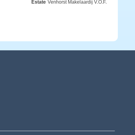
Estate
Venhorst Makelaardij V.O.F.