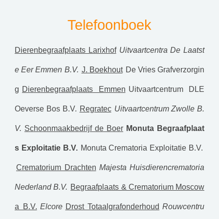
Telefoonboek
Dierenbegraafplaats Larixhof
Uitvaartcentra De Laatst
e Eer Emmen B.V.
J. Boekhout
De Vries Grafverzorgin
g
Dierenbegraafplaats Emmen
Uitvaartcentrum DLE
Oeverse Bos B.V.
Regratec
Uitvaartcentrum Zwolle B.
V.
Schoonmaakbedrijf de Boer
Monuta Begraafplaat
s Exploitatie B.V.
Monuta Crematoria Exploitatie B.V.
Crematorium Drachten
Majesta Huisdierencrematoria
Nederland B.V.
Begraafplaats & Crematorium Moscow
a B.V.
Elcore
Drost Totaalgrafonderhoud
Rouwcentru