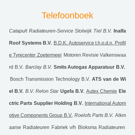
Telefoonboek
Catapult
Radiateuren-Service Stolwijk Tiel B.V.
Inalfa
Roof Systems B.V.
B.D.K. Autoservice t.h.o.d.n. Profil
e Tyrecenter Zoetermeer
Motoren Revisie Valkenswaa
rd B.V.
Barclay B.V.
Smits Autogas Apparatuur B.V.
Bosch Transmission Technology B.V.
ATS van de Wi
el B.V.
B.V. Relon Star
Ugefa B.V.
Autex Chemie
Ele
ctric Parts Supplier Holding B.V.
International Autom
otive Components Group B.V.
Roelofs Parts B.V.
Alkm
aarse Radiateuren Fabriek v/h Bloksma Radiateuren