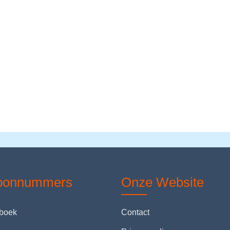
foonnummers
Onze Website
nboek
Contact