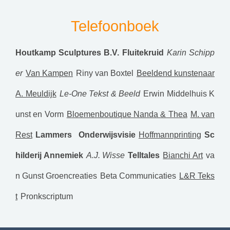
Telefoonboek
Houtkamp Sculptures B.V.
Fluitekruid
Karin Schipp
er
Van Kampen
Riny van Boxtel
Beeldend kunstenaar
A. Meuldijk
Le-One Tekst & Beeld
Erwin Middelhuis K
unst en Vorm
Bloemenboutique Nanda & Thea
M. van
Rest
Lammers Onderwijsvisie
Hoffmannprinting
Sc
hilderij Annemiek
A.J. Wisse
Telltales
Bianchi Art
va
n Gunst Groencreaties
Beta Communicaties
L&R Teks
t
Pronkscriptum