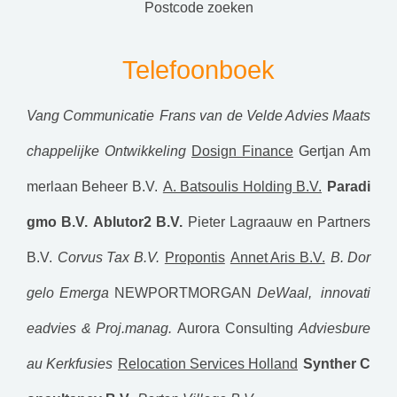
postcode zoeken
Telefoonboek
Vang Communicatie
Frans van de Velde Advies Maats
chappelijke Ontwikkeling
Dosign Finance
Gertjan Am
merlaan Beheer B.V.
A. Batsoulis Holding B.V.
Paradi
gmo B.V.
Ablutor2 B.V.
Pieter Lagraauw en Partners
B.V.
Corvus Tax B.V.
Propontis
Annet Aris B.V.
B. Dor
gelo
Emerga
NEWPORTMORGAN
DeWaal, innovati
eadvies & Proj.manag.
Aurora Consulting
Adviesbure
au Kerkfusies
Relocation Services Holland
Synther C