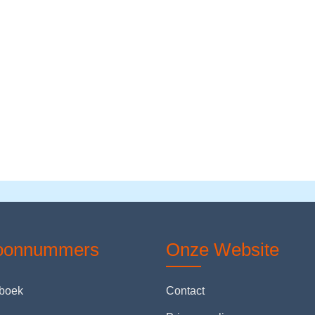
foonnummers
Onze Website
nboek
Contact