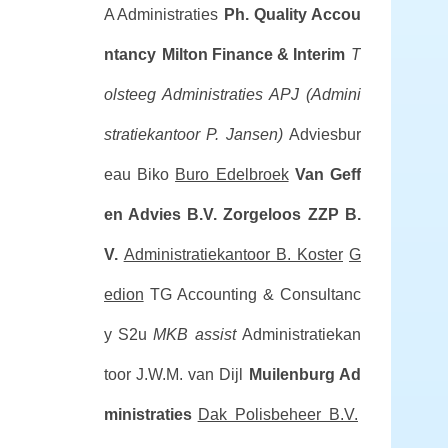
A Administraties
Ph. Quality Accou
ntancy
Milton Finance & Interim
T
olsteeg Administraties
APJ (Admini
stratiekantoor P. Jansen)
Adviesbur
eau Biko
Buro Edelbroek
Van Geff
en Advies B.V.
Zorgeloos ZZP B.
V.
Administratiekantoor B. Koster
G
edion
TG Accounting & Consultanc
y
S2u
MKB assist
Administratiekan
toor J.W.M. van Dijl
Muilenburg Ad
ministraties
Dak Polisbeheer B.V.