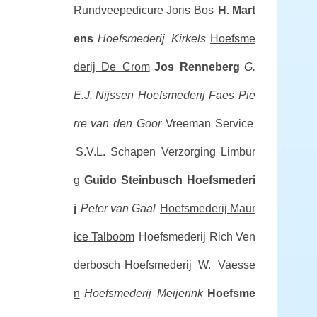
Rundveepedicure Joris Bos
H. Mart
ens
Hoefsmederij Kirkels
Hoefsme
derij De Crom
Jos Renneberg
G.
E.J. Nijssen
Hoefsmederij Faes
Pie
rre van den Goor
Vreeman Service
S.V.L. Schapen Verzorging Limbur
g
Guido Steinbusch Hoefsmederi
j
Peter van Gaal
Hoefsmederij Maur
ice Talboom
Hoefsmederij Rich Ven
derbosch
Hoefsmederij W. Vaesse
n
Hoefsmederij Meijerink
Hoefsme