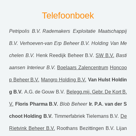
Telefoonboek
Petripolis B.V.
Rademakers Exploitatie Maatschappij
B.V.
Verhoeven-van Erp Beheer B.V.
Holding Van Me
chelen B.V.
Henk Reedijk Beheer B.V.
SW B.V.
Basti
aansen Interieur B.V.
Boelaars Zalencentrum
Honcoo
p Beheer B.V.
Mangro Holding B.V.
Van Hulst Holdin
g B.V.
A.G. de Gouw B.V.
Belegg.mij. Gebr. De Kort B.
V.
Floris Pharma B.V.
Blob Beheer
Ir. P.A. van der S
choot Holding B.V.
Timmerfabriek Tielemans B.V.
De
Rietvink Beheer B.V.
Roothans Bezittingen B.V.
Lijan