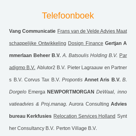
Telefoonboek
Vang Communicatie
Frans van de Velde Advies Maat
schappelijke Ontwikkeling
Dosign Finance
Gertjan A
mmerlaan Beheer B.V.
A. Batsoulis Holding B.V.
Par
adigmo B.V.
Ablutor2 B.V.
Pieter Lagraauw en Partner
s B.V.
Corvus Tax B.V.
Propontis
Annet Aris B.V.
B.
Dorgelo
Emerga
NEWPORTMORGAN
DeWaal, inno
vatieadvies & Proj.manag.
Aurora Consulting
Advies
bureau Kerkfusies
Relocation Services Holland
Synt
her Consultancy B.V.
Perton Village B.V.