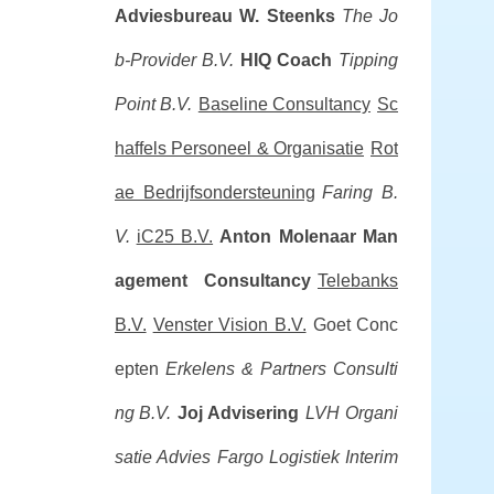
Adviesbureau W. Steenks
The Jo
b-Provider B.V.
HIQ Coach
Tipping
Point B.V.
Baseline Consultancy
Sc
haffels Personeel & Organisatie
Rot
ae Bedrijfsondersteuning
Faring B.
V.
iC25 B.V.
Anton Molenaar Man
agement Consultancy
Telebanks
B.V.
Venster Vision B.V.
Goet Conc
epten
Erkelens & Partners Consulti
ng B.V.
Joj Advisering
LVH Organi
satie Advies
Fargo Logistiek Interim