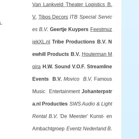
Van Lankveld Theater Logistics B.
V.
Tibos Decors
ITB Special Servic
.
es B.V.
Geertje Kuypers
Feestmuz
iekXL.nl
Tribe Productions B.V.
N
ewhill Products B.V.
Houterman M
oira
H.W. Sound V.O.F.
Streamline
Events B.V.
Movico B.V.
Famous
Music Entertainment
Johanterpstr
a.nl Producties
SWS Audio & Light
Rental B.V.
'De Meester' Kunst- en
Ambachtgroep
Eventz Nederland B.