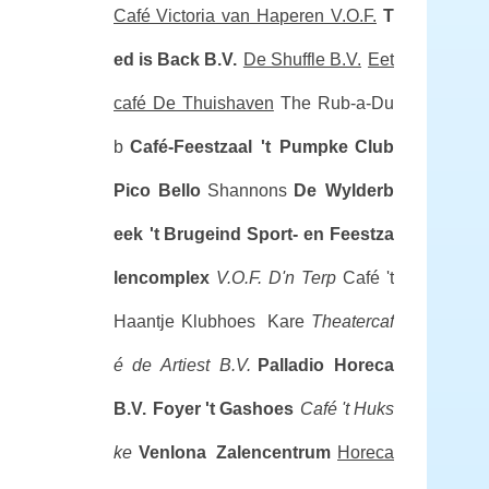
Café Victoria van Haperen V.O.F.
T
ed is Back B.V.
De Shuffle B.V.
Eet
café De Thuishaven
The Rub-a-Du
b
Café-Feestzaal 't Pumpke
Club
Pico Bello
Shannons
De Wylderb
eek
't Brugeind Sport- en Feestza
lencomplex
V.O.F. D'n Terp
Café 't
Haantje
Klubhoes Kare
Theatercaf
é de Artiest B.V.
Palladio Horeca
B.V.
Foyer 't Gashoes
Café 't Huks
ke
Venlona Zalencentrum
Horeca