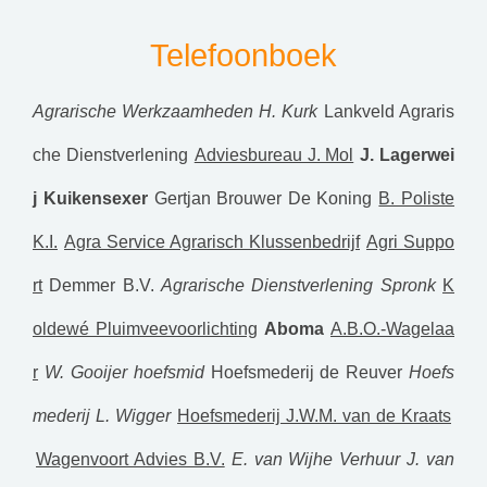
Telefoonboek
Agrarische Werkzaamheden H. Kurk
Lankveld Agraris
che Dienstverlening
Adviesbureau J. Mol
J. Lagerwei
j Kuikensexer
Gertjan Brouwer De Koning
B. Poliste
K.I.
Agra Service Agrarisch Klussenbedrijf
Agri Suppo
rt
Demmer B.V.
Agrarische Dienstverlening Spronk
K
oldewé Pluimveevoorlichting
Aboma
A.B.O.-Wagelaa
r
W. Gooijer hoefsmid
Hoefsmederij de Reuver
Hoefs
mederij L. Wigger
Hoefsmederij J.W.M. van de Kraats
Wagenvoort Advies B.V.
E. van Wijhe Verhuur
J. van