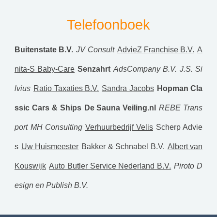
Telefoonboek
Buitenstate B.V.
JV Consult
AdvieZ Franchise B.V.
A
nita-S Baby-Care
Senzahrt
AdsCompany B.V.
J.S. Si
lvius
Ratio Taxaties B.V.
Sandra Jacobs
Hopman Cla
ssic Cars & Ships
De Sauna Veiling.nl
REBE Trans
port
MH Consulting
Verhuurbedrijf Velis
Scherp Advie
s
Uw Huismeester
Bakker & Schnabel B.V.
Albert van
Kouswijk
Auto Butler Service Nederland B.V.
Piroto D
esign en Publish B.V.