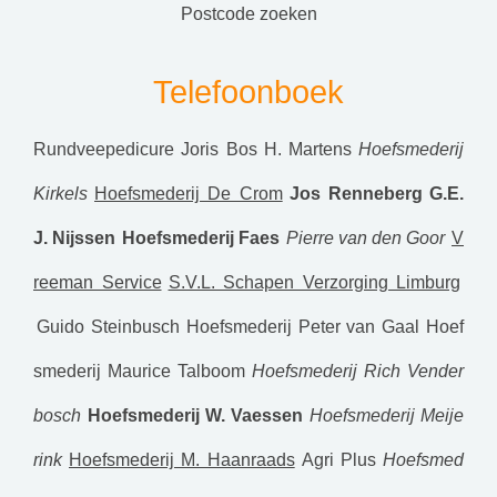
postcode zoeken
Telefoonboek
Rundveepedicure Joris Bos
H. Martens
Hoefsmederij
Kirkels
Hoefsmederij De Crom
Jos Renneberg
G.E.
J. Nijssen
Hoefsmederij Faes
Pierre van den Goor
V
reeman Service
S.V.L. Schapen Verzorging Limburg
Guido Steinbusch Hoefsmederij
Peter van Gaal
Hoef
smederij Maurice Talboom
Hoefsmederij Rich Vender
bosch
Hoefsmederij W. Vaessen
Hoefsmederij Meije
rink
Hoefsmederij M. Haanraads
Agri Plus
Hoefsmed