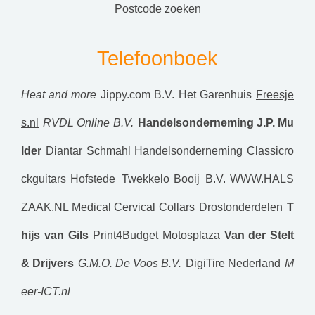
postcode zoeken
Telefoonboek
Heat and more
Jippy.com B.V.
Het Garenhuis
Freesje
s.nl
RVDL Online B.V.
Handelsonderneming J.P. Mu
lder
Diantar
Schmahl Handelsonderneming
Classicro
ckguitars
Hofstede Twekkelo
Booij B.V.
WWW.HALS
ZAAK.NL Medical Cervical Collars
Drostonderdelen
T
hijs van Gils
Print4Budget
Motosplaza
Van der Stelt
& Drijvers
G.M.O. De Voos B.V.
DigiTire Nederland
M
eer-ICT.nl