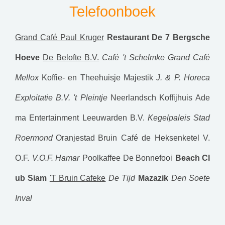
Telefoonboek
Grand Café Paul Kruger
Restaurant De 7 Bergsche
Hoeve
De Belofte B.V.
Café 't Schelmke
Grand Café
Mellox
Koffie- en Theehuisje Majestik
J. & P. Horeca
Exploitatie B.V.
't Pleintje
Neerlandsch Koffijhuis
Ade
ma Entertainment Leeuwarden B.V.
Kegelpaleis Stad
Roermond
Oranjestad
Bruin Café de Heksenketel V.
O.F.
V.O.F. Hamar
Poolkaffee De Bonnefooi
Beach Cl
ub Siam
'T Bruin Cafeke
De Tijd
Mazazik
Den Soete
Inval