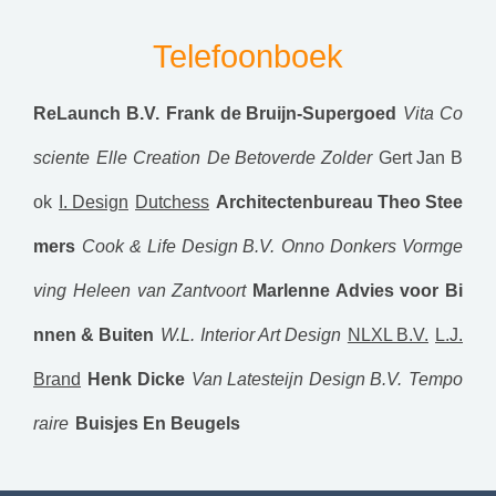
Telefoonboek
ReLaunch B.V.
Frank de Bruijn-Supergoed
Vita Co
sciente
Elle Creation
De Betoverde Zolder
Gert Jan B
ok
I. Design
Dutchess
Architectenbureau Theo Stee
mers
Cook & Life Design B.V.
Onno Donkers Vormge
ving
Heleen van Zantvoort
Marlenne Advies voor Bi
nnen & Buiten
W.L. Interior Art Design
NLXL B.V.
L.J.
Brand
Henk Dicke
Van Latesteijn Design B.V.
Tempo
raire
Buisjes En Beugels