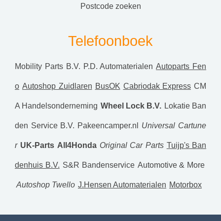
postcode zoeken
Telefoonboek
Mobility Parts B.V.
P.D. Automaterialen
Autoparts Fen
o
Autoshop Zuidlaren
BusOK
Cabriodak Express
CM
A Handelsonderneming
Wheel Lock B.V.
Lokatie Ban
den Service B.V.
Pakeencamper.nl
Universal Cartune
r
UK-Parts
All4Honda
Original Car Parts
Tuijp's Ban
denhuis B.V.
S&R Bandenservice
Automotive & More
Autoshop Twello
J.Hensen Automaterialen
Motorbox