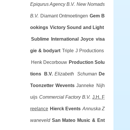
Epiqurus Agency B.V.
New Nomads
B.V.
Diamant Ontmoetingen
Gem B
ookings
Victory Sound and Light
Sublime International
Joyce visa
gie & bodyart
Triple J Productions
Henk Decorbouw
Production Solu
tions B.V.
Elizabeth Schuman
De
Toonzetter
Wevents
Janneke Nijh
uijs
Commercial Factory B.V.
J.H. F
reelance
Hierck Events
Annuska Z
waneveld
San Mateo Music & Ent