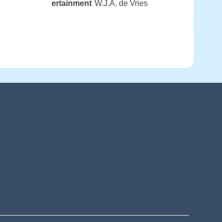
ertainment
W.J.A. de Vries