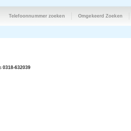
Telefoonnummer zoeken
Omgekeerd Zoeken
is
0318-632039