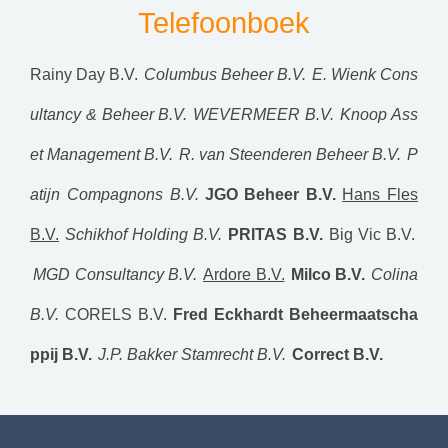
Telefoonboek
Rainy Day B.V.
Columbus Beheer B.V.
E. Wienk Cons
ultancy & Beheer B.V.
WEVERMEER B.V.
Knoop Ass
et Management B.V.
R. van Steenderen Beheer B.V.
P
atijn Compagnons B.V.
JGO Beheer B.V.
Hans Fles
B.V.
Schikhof Holding B.V.
PRITAS B.V.
Big Vic B.V.
MGD Consultancy B.V.
Ardore B.V.
Milco B.V.
Colina
B.V.
CORELS B.V.
Fred Eckhardt Beheermaatscha
ppij B.V.
J.P. Bakker Stamrecht B.V.
Correct B.V.