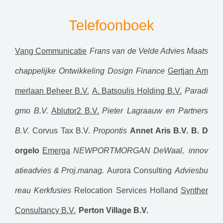
Telefoonboek
Vang Communicatie
Frans van de Velde Advies Maats
chappelijke Ontwikkeling
Dosign Finance
Gertjan Am
merlaan Beheer B.V.
A. Batsoulis Holding B.V.
Paradi
gmo B.V.
Ablutor2 B.V.
Pieter Lagraauw en Partners
B.V.
Corvus Tax B.V.
Propontis
Annet Aris B.V.
B. D
orgelo
Emerga
NEWPORTMORGAN
DeWaal, innov
atieadvies & Proj.manag.
Aurora Consulting
Adviesbu
reau Kerkfusies
Relocation Services Holland
Synther
Consultancy B.V.
Perton Village B.V.