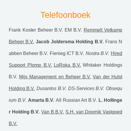
Telefoonboek
Frank Koster Beheer B.V.
EM B.V.
Remmelt Vetkamp
Beheer B.V.
Jacob Joldersma Holding B.V.
Frans N
abben Beheer B.V.
Fienieg ICT B.V.
Nostra B.V.
Hired
Support Plomp B.V.
LoRoka B.V.
Whitaker Holdings
B.V.
Mijs Management en Beheer B.V.
Van der Hulst
Holding B.V.
Dusantos B.V.
DS-Services B.V.
Obsequ
ium B.V.
Amarta B.V.
All Russian Art B.V.
L. Hollinge
r Holding B.V.
Van B B.V.
S.H. van Doornik Vastgoed
B.V.