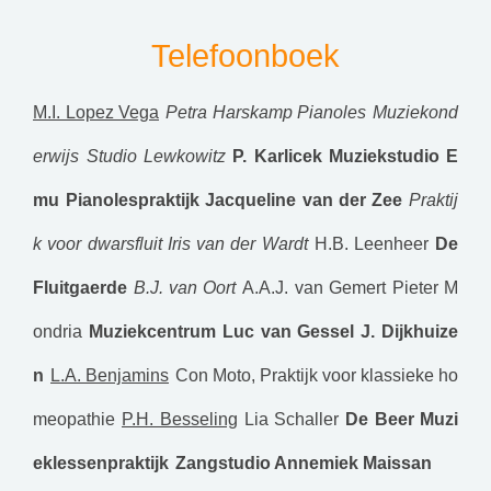
Telefoonboek
M.I. Lopez Vega
Petra Harskamp Pianoles
Muziekond
erwijs Studio Lewkowitz
P. Karlicek
Muziekstudio E
mu
Pianolespraktijk Jacqueline van der Zee
Praktij
k voor dwarsfluit Iris van der Wardt
H.B. Leenheer
De
Fluitgaerde
B.J. van Oort
A.A.J. van Gemert
Pieter M
ondria
Muziekcentrum Luc van Gessel
J. Dijkhuize
n
L.A. Benjamins
Con Moto, Praktijk voor klassieke ho
meopathie
P.H. Besseling
Lia Schaller
De Beer Muzi
eklessenpraktijk
Zangstudio Annemiek Maissan