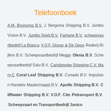
Telefoonboek
A.M. Bruinsma B.V.
J. Bergsma Shipping B.V.
Jumbo
Vision B.V.
Jumbo Spirit B.V.
Fairlane B.V.
scheepvaa
rtbedrijf La Blanca
V.O.F. Oosse & De Geus
Rederij Ri
jfers B.V.
Scheepvaartbedrijf Meggy
Olesia B.V.
Sche
epvaartbedrijf Salu B.V.
Carisbrooke Shipping C.V. Ma
ry-C
Coral Leaf Shipping B.V.
Cunado B.V.
Impulsio
n Handels Maatschappij B.V.
Apollo Shipping B.V.
C
liffwater Shipping B.V.
V.O.F. Cito
Petransport B.V.
Scheepvaart en Transportbedrijf Janico