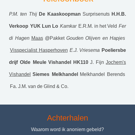
P.M. ten Thij
De Kaaskoopman
Surprisenuts
H.H.B.
Verkoop
YUK Lun Lo
Kamkar
E.R.M. in het Veld
Fer
di Hagen
Maas
@Pakket
Gouden Olijven en Hapjes
Visspecialist Hasperhoven
E.J. Vriesema
Poeliersbe
drijf Olde Meule
Vishandel HK110
J. Fijn
Jochem's
Vishandel
Siemes Melkhandel
Melkhandel Berends
Fa. J.M. van de Glind & Co.
Achterhalen
Waarom word ik anoniem gebeld?