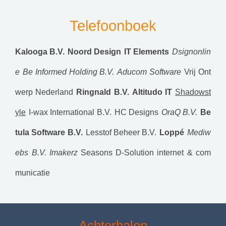
Telefoonboek
Kalooga B.V.
Noord Design
IT Elements
Dsignonlin
e
Be Informed Holding B.V.
Aducom Software
Vrij Ont
werp Nederland
Ringnald B.V.
Altitudo IT
Shadowst
yle
I-wax International B.V.
HC Designs
OraQ B.V.
Be
tula Software B.V.
Lesstof Beheer B.V.
Loppé
Mediw
ebs B.V.
Imakerz
Seasons
D-Solution internet & com
municatie
Achterhalen