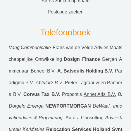
adres zoeken op naam
postcode zoeken
Telefoonboek
Vang Communicatie
Frans van de Velde Advies Maats
chappelijke Ontwikkeling
Dosign Finance
Gertjan A
mmerlaan Beheer B.V.
A. Batsoulis Holding B.V.
Par
adigmo B.V.
Ablutor2 B.V.
Pieter Lagraauw en Partner
s B.V.
Corvus Tax B.V.
Propontis
Annet Aris B.V.
B.
Dorgelo
Emerga
NEWPORTMORGAN
DeWaal, inno
vatieadvies & Proj.manag.
Aurora Consulting
Adviesb
ureau Kerkfusies
Relocation Services Holland
Synt