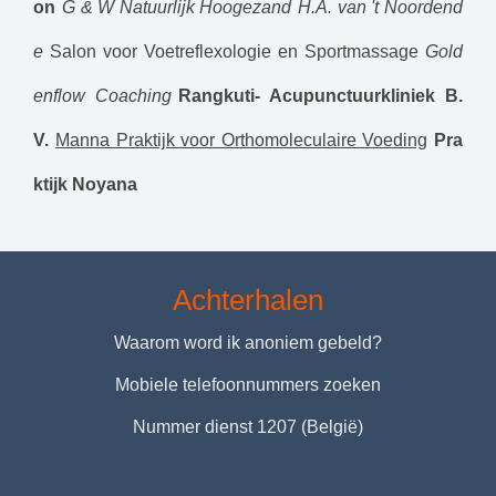
on
G & W Natuurlijk Hoogezand
H.A. van 't Noordend
e
Salon voor Voetreflexologie en Sportmassage
Gold
enflow Coaching
Rangkuti- Acupunctuurkliniek B.
V.
Manna Praktijk voor Orthomoleculaire Voeding
Pra
ktijk Noyana
Achterhalen
Waarom word ik anoniem gebeld?
Mobiele telefoonnummers zoeken
Nummer dienst 1207 (België)