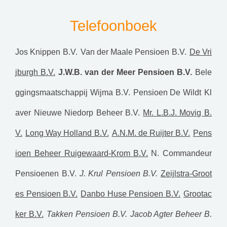
Telefoonboek
Jos Knippen B.V.
Van der Maale Pensioen B.V.
De Vri
jburgh B.V.
J.W.B. van der Meer Pensioen B.V.
Bele
ggingsmaatschappij Wijma B.V.
Pensioen De Wildt
Kl
aver Nieuwe Niedorp Beheer B.V.
Mr. L.B.J. Movig B.
V.
Long Way Holland B.V.
A.N.M. de Ruijter B.V.
Pens
ioen Beheer Ruigewaard-Krom B.V.
N. Commandeur
Pensioenen B.V.
J. Krul Pensioen B.V.
Zeijlstra-Groot
es Pensioen B.V.
Danbo Huse Pensioen B.V.
Grootac
ker B.V.
Takken Pensioen B.V.
Jacob Agter Beheer B.