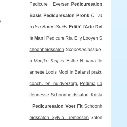
Pedicure Eversen
Pedicuresalon
Basis
Pedicuresalon Pronk
C. va
e
n den Borne-Smits
Edith' l'Arte Del
le Mani
Pedicure Ria
Elly Looyen S
choonheidssalon
Schoonheidssalo
n Marijke Keijser
Esthe Nirvana
Je
annette Loois
Mooi in Balans! prakt.
coach. en huidverzorg.
Pedima
La
Jeunesse
Schoonheidssalon Krista
l
Pedicuresalon Voet Fit
Schoonh
eidssalon Sylvia Tiemessen
Salon