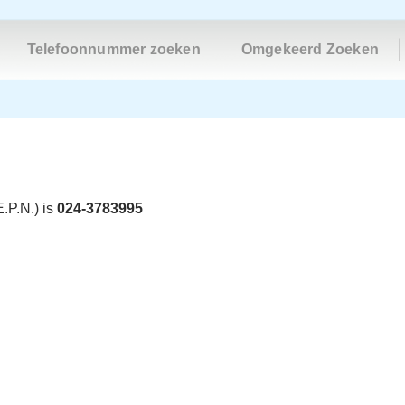
Telefoonnummer zoeken
Omgekeerd Zoeken
.P.N.) is
024-3783995