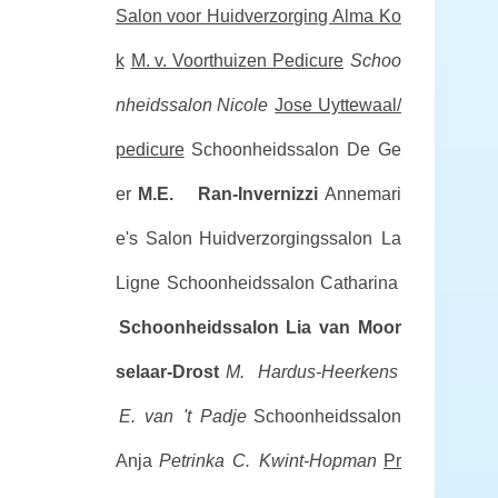
Salon voor Huidverzorging Alma Ko
k
M. v. Voorthuizen Pedicure
Schoo
nheidssalon Nicole
Jose Uyttewaal/
pedicure
Schoonheidssalon De Ge
er
M.E. Ran-Invernizzi
Annemari
e's Salon
Huidverzorgingssalon La
Ligne
Schoonheidssalon Catharina
Schoonheidssalon Lia van Moor
selaar-Drost
M. Hardus-Heerkens
E. van 't Padje
Schoonheidssalon
Anja
Petrinka C. Kwint-Hopman
Pr