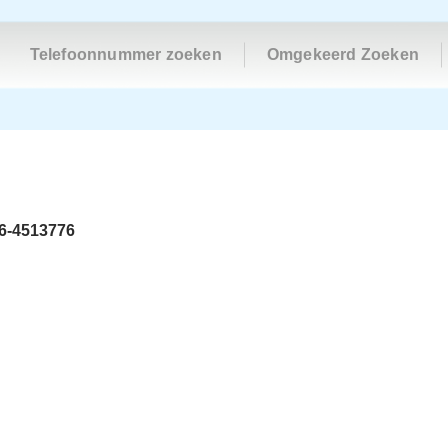
Telefoonnummer zoeken
Omgekeerd Zoeken
6-4513776