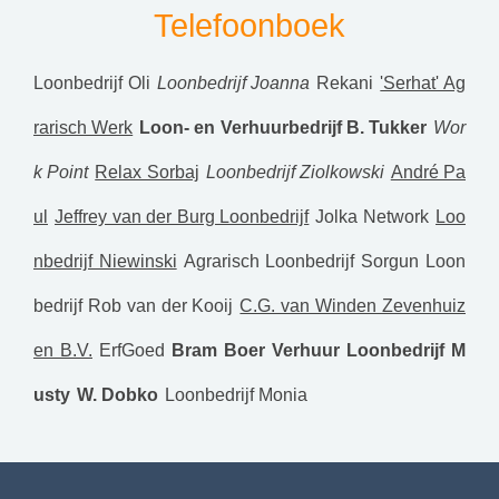
Telefoonboek
Loonbedrijf Oli
Loonbedrijf Joanna
Rekani
'Serhat' Ag
rarisch Werk
Loon- en Verhuurbedrijf B. Tukker
Wor
k Point
Relax Sorbaj
Loonbedrijf Ziolkowski
André Pa
ul
Jeffrey van der Burg Loonbedrijf
Jolka Network
Loo
nbedrijf Niewinski
Agrarisch Loonbedrijf Sorgun
Loon
bedrijf Rob van der Kooij
C.G. van Winden Zevenhuiz
en B.V.
ErfGoed
Bram Boer Verhuur
Loonbedrijf M
usty
W. Dobko
Loonbedrijf Monia