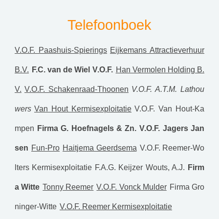
Telefoonboek
V.O.F. Paashuis-Spierings
Eijkemans Attractieverhuur
B.V.
F.C. van de Wiel V.O.F.
Han Vermolen Holding B.
V.
V.O.F. Schakenraad-Thoonen
V.O.F. A.T.M. Lathou
wers
Van Hout Kermisexploitatie
V.O.F. Van Hout-Ka
mpen
Firma G. Hoefnagels & Zn.
V.O.F. Jagers Jan
sen
Fun-Pro
Haitjema Geerdsema
V.O.F. Reemer-Wo
lters Kermisexploitatie
F.A.G. Keijzer
Wouts, A.J.
Firm
a Witte
Tonny Reemer
V.O.F. Vonck Mulder
Firma Gro
ninger-Witte
V.O.F. Reemer Kermisexploitatie