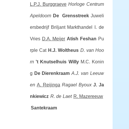
L.P.J. Burggraeve
Horloge Centrum
Apeldoorn
De Grensstreek
Juweli
ersbedrijf Briljant
Markthandel I. de
Vries
D.A. Meijer
Atish Feshan
Pu
rple Cat
H.J. Woltheus
D. van Hoo
rn
't Knutselhuis Willy
M.C. Konin
g
De Dierenkraam
A.J. van Leeuw
en
A. Reijinga
Ragael Byoux
J. Ja
nkiewicz
R. de Laet
R. Mazereeuw
Santekraam