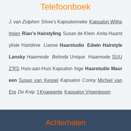
Telefoonboek
J. van Zutphen
Silvie's Kapsalonneke
Kapsalon Wilhe
lmien
Rian's Hairstyling
Susan de Klein
Anita Haarst
yliste
Hairdrive Lianne
Haarstudio Edwin
Hairstyle
Lansky
Haarmode Belinda
Unique Haarmode
SUU
Z'RS
Huis-aan-Huis Kapsalon Inge
Haarstudio Maur
een
Susan van Kessel
Kapsalon Conny
Michiel van
Erp
De Knip
't Knappertje
Kapsalon Vijgenboom
Achterhalen