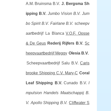
A.M. Bruinsma B.V.
J. Bergsma Sh
ipping B.V.
Jumbo Vision B.V.
Jum
bo Spirit B.V.
Fairlane B.V.
scheepv
aartbedrijf La Blanca
V.O.F. Oosse
& De Geus
Rederij Rijfers B.V.
Sc
heepvaartbedrijf Meggy
Olesia B.V.
Scheepvaartbedrijf Salu B.V.
Caris
brooke Shipping C.V. Mary-C
Coral
Leaf Shipping B.V.
Cunado B.V.
I
mpulsion Handels Maatschappij B.
V.
Apollo Shipping B.V.
Cliffwater S