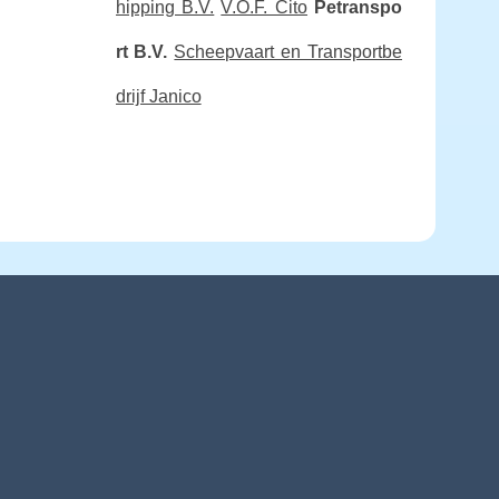
hipping B.V.
V.O.F. Cito
Petranspo
rt B.V.
Scheepvaart en Transportbe
drijf Janico