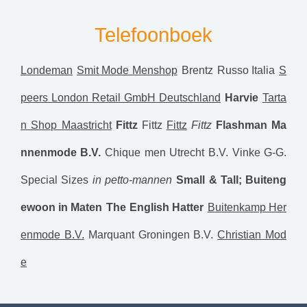
Telefoonboek
Londeman
Smit Mode Menshop
Brentz
Russo Italia
S
peers London Retail GmbH Deutschland
Harvie
Tarta
n Shop Maastricht
Fittz
Fittz
Fittz
Fittz
Flashman Ma
nnenmode B.V.
Chique men Utrecht B.V.
Vinke G-G.
Special Sizes
in petto-mannen
Small & Tall; Buiteng
ewoon in Maten
The English Hatter
Buitenkamp Her
enmode B.V.
Marquant Groningen B.V.
Christian Mod
e