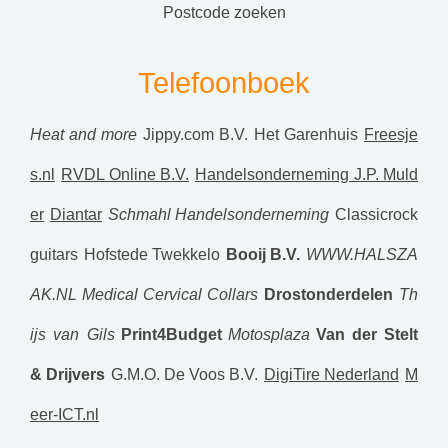
postcode zoeken
Telefoonboek
Heat and more
Jippy.com B.V.
Het Garenhuis
Freesje
s.nl
RVDL Online B.V.
Handelsonderneming J.P. Muld
er
Diantar
Schmahl Handelsonderneming
Classicrock
guitars
Hofstede Twekkelo
Booij B.V.
WWW.HALSZA
AK.NL Medical Cervical Collars
Drostonderdelen
Th
ijs van Gils
Print4Budget
Motosplaza
Van der Stelt
& Drijvers
G.M.O. De Voos B.V.
DigiTire Nederland
M
eer-ICT.nl