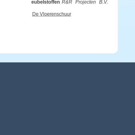
eubelstoffen
R&R Projecten B.V.
De Vloerenschuur