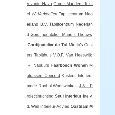
Vivante Havo
Corrie Manders Texti
el
W. Verkooijen
Tapijtcentrum Ned
erland B.V.
Tapijtcentrum Nederlan
d
Gordijnenatelier Marion Theuws
Gordijnatelier de Tol
Mierlo's Oost
ers Tapijthuis
V.O.F. Van Heeswijk
R. Nabuurs
Haarbosch Wonen
M
atrassen Concord
Kusters Interieur
mode
Roobol Woonwinkels
J & L P
rojectinrichting
Seur Interieur
Ine v.
d. Wiel Interieur-Advies
Oostdam M