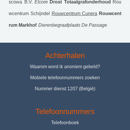
scowa B.V.
Elcore
Drost Totaalgrafonderhoud
Rou
wcentrum Schijndel
Rouwcentrum Cunera
Rouwcent
rum Markhof
Dierenbegraafplaats De Passage
Achterhalen
Waarom word ik anoniem gebeld?
Mobiele telefoonnummers zoeken
Nummer dienst 1207 (België)
Telefoonnummers
Telefoonboek