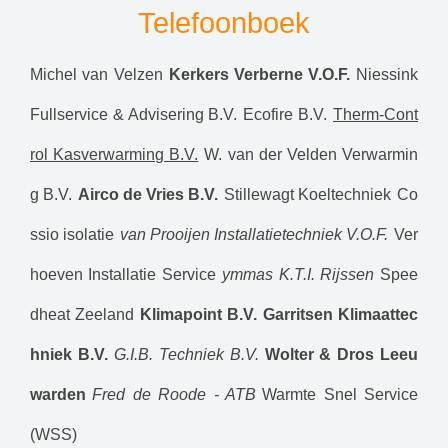
Telefoonboek
Michel van Velzen
Kerkers Verberne V.O.F.
Niessink
Fullservice & Advisering B.V.
Ecofire B.V.
Therm-Cont
rol Kasverwarming B.V.
W. van der Velden Verwarmin
g B.V.
Airco de Vries B.V.
Stillewagt Koeltechniek
Co
ssio isolatie
van Prooijen Installatietechniek V.O.F.
Ver
hoeven Installatie Service
ymmas
K.T.I. Rijssen
Spee
dheat Zeeland
Klimapoint B.V.
Garritsen Klimaattec
hniek B.V.
G.I.B. Techniek B.V.
Wolter & Dros Leeu
warden
Fred de Roode - ATB
Warmte Snel Service
(WSS)